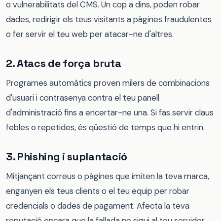
o vulnerabilitats del CMS. Un cop a dins, poden robar
dades, redirigir els teus visitants a pàgines fraudulentes
o fer servir el teu web per atacar-ne d'altres.
2. Atacs de força bruta
Programes automàtics proven milers de combinacions
d'usuari i contrasenya contra el teu panell
d'administració fins a encertar-ne una. Si fas servir claus
febles o repetides, és qüestió de temps que hi entrin.
3. Phishing i suplantació
Mitjançant correus o pàgines que imiten la teva marca,
enganyen els teus clients o el teu equip per robar
credencials o dades de pagament. Afecta la teva
reputació encara que la fallada no sigui al teu servidor.