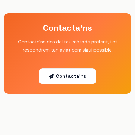
Contacta'ns
Contacta'ns des del teu mètode preferit, i et
respondrem tan aviat com sigui possible.
Contacta'ns