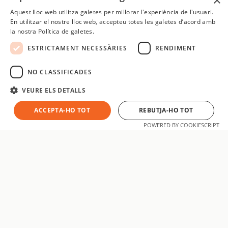
×
Aquest lloc web utilitza galetes per millorar l'experiència de l'usuari.
SPANISH
En utilitzar el nostre lloc web, accepteu totes les galetes d’acord amb
la nostra Política de galetes.
CATALAN
ESTRICTAMENT NECESSÀRIES
RENDIMENT
ENGLISH
SPANISH
NO CLASSIFICADES
VEURE ELS DETALLS
ACCEPTA-HO TOT
REBUTJA-HO TOT
POWERED BY COOKIESCRIPT
aatsoft
Som un equip de desenvolupadors i especialistes digitals amb