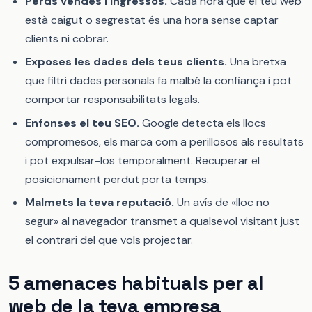
Perds vendes i ingressos.
Cada hora que el teu web
està caigut o segrestat és una hora sense captar
clients ni cobrar.
Exposes les dades dels teus clients.
Una bretxa
que filtri dades personals fa malbé la confiança i pot
comportar responsabilitats legals.
Enfonses el teu SEO.
Google detecta els llocs
compromesos, els marca com a perillosos als resultats
i pot expulsar-los temporalment. Recuperar el
posicionament perdut porta temps.
Malmets la teva reputació.
Un avís de «lloc no
segur» al navegador transmet a qualsevol visitant just
el contrari del que vols projectar.
5 amenaces habituals per al
web de la teva empresa