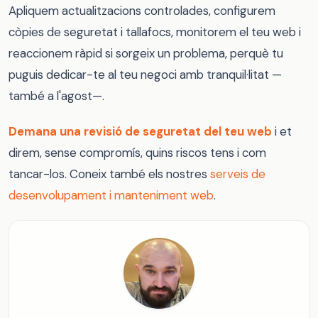
Apliquem actualitzacions controlades, configurem
còpies de seguretat i tallafocs, monitorem el teu web i
reaccionem ràpid si sorgeix un problema, perquè tu
puguis dedicar-te al teu negoci amb tranquil·litat —
també a l'agost—.
Demana una revisió de seguretat del teu web
i et
direm, sense compromís, quins riscos tens i com
tancar-los. Coneix també els nostres
serveis de
desenvolupament i manteniment web
.