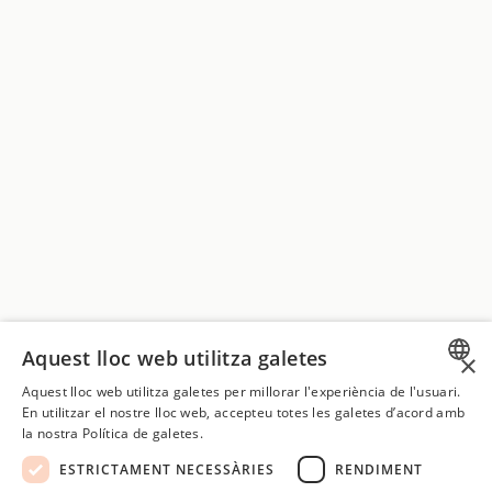
Aquest lloc web utilitza galetes
×
Aquest lloc web utilitza galetes per millorar l'experiència de l'usuari.
SPANISH
En utilitzar el nostre lloc web, accepteu totes les galetes d’acord amb
la nostra Política de galetes.
CATALAN
ESTRICTAMENT NECESSÀRIES
RENDIMENT
ENGLISH