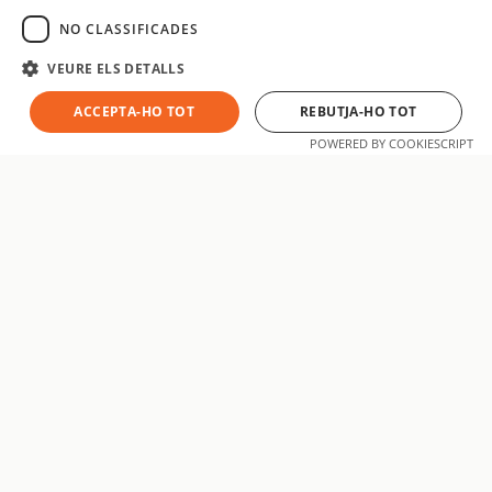
SPANISH
NO CLASSIFICADES
VEURE ELS DETALLS
ACCEPTA-HO TOT
REBUTJA-HO TOT
POWERED BY COOKIESCRIPT
aatsoft
Som un equip de desenvolupadors i especialistes digitals amb
base a Manresa, Barcelona. Dissenyem, desenvolupem i
posicionem projectes web i mòbils a mida per a empreses
que volen créixer a Internet.