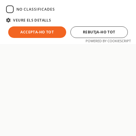
SPANISH
NO CLASSIFICADES
VEURE ELS DETALLS
ACCEPTA-HO TOT
REBUTJA-HO TOT
POWERED BY COOKIESCRIPT
aatsoft
Som un equip de desenvolupadors i especialistes digitals amb
base a Manresa, Barcelona. Dissenyem, desenvolupem i
posicionem projectes web i mòbils a mida per a empreses
que volen créixer a Internet.