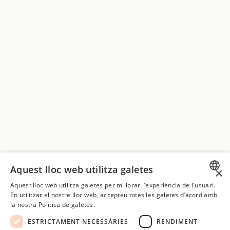
Aquest lloc web utilitza galetes
×
Aquest lloc web utilitza galetes per millorar l'experiència de l'usuari.
SPANISH
En utilitzar el nostre lloc web, accepteu totes les galetes d’acord amb
la nostra Política de galetes.
CATALAN
ESTRICTAMENT NECESSÀRIES
RENDIMENT
ENGLISH