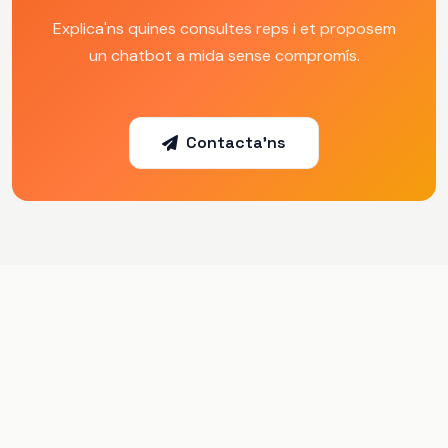
Explica'ns quines consultes reps i et proposem
un chatbot a mida sense compromís.
Contacta'ns