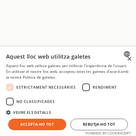
Aquest lloc web utilitza galetes
×
Aquest lloc web utilitza galetes per millorar l'experiència de l'usuari.
SPANISH
En utilitzar el nostre lloc web, accepteu totes les galetes d’acord amb
la nostra Política de galetes.
CATALAN
ESTRICTAMENT NECESSÀRIES
RENDIMENT
ENGLISH
SPANISH
NO CLASSIFICADES
VEURE ELS DETALLS
ACCEPTA-HO TOT
REBUTJA-HO TOT
POWERED BY COOKIESCRIPT