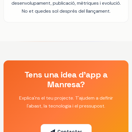
desenvolupament, publicació, mètriques i evolució.
No et quedes sol després del llançament.
Tens una idea d'app a
Manresa?
Explica'ns el teu projecte. T'ajudem a definir
l'abast, la tecnologia i el pressupost.
Contactar