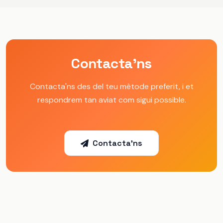
Contacta'ns
Contacta'ns des del teu mètode preferit, i et
respondrem tan aviat com sigui possible.
Contacta'ns