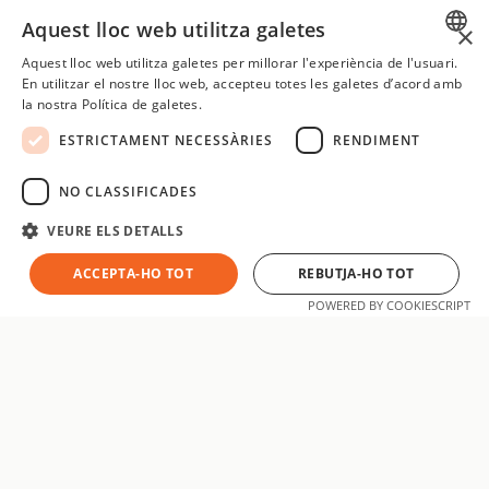
Aquest lloc web utilitza galetes
×
Aquest lloc web utilitza galetes per millorar l'experiència de l'usuari.
SPANISH
En utilitzar el nostre lloc web, accepteu totes les galetes d’acord amb
la nostra Política de galetes.
CATALAN
ESTRICTAMENT NECESSÀRIES
RENDIMENT
ENGLISH
SPANISH
NO CLASSIFICADES
VEURE ELS DETALLS
ACCEPTA-HO TOT
REBUTJA-HO TOT
POWERED BY COOKIESCRIPT
aatsoft