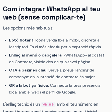
Com integrar WhatsApp al teu
web (sense complicar-te)
Les opcions més habituals:
Botó flotant.
Icona verda fixa al mòbil, discreta a
l'escriptori. És el més efectiu per a captació ràpida.
Enllaç al menú o capçalera.
«WhatsApp» al costat
de Contacte, visible des de qualsevol pàgina.
CTA a pàgines clau.
Serveis, preus, landing de
campanya: on la intenció de contacte és major.
QR a la botiga física.
Connecta la teva presència
local amb el web i el perfil de Google.
L'enllaç tècnic és un
amb el teu número en
wa.me
format internacional i, opcionalment, un text inicial