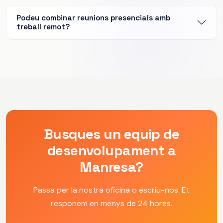
Podeu combinar reunions presencials amb
treball remot?
Busques un equip de
desenvolupament a
Manresa?
Passa per la nostra oficina o escriu-nos. Et
responem en menys de 24 hores.