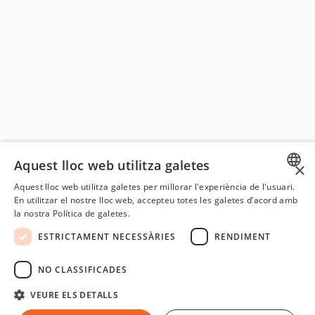
Aquest lloc web utilitza galetes
×
Aquest lloc web utilitza galetes per millorar l'experiència de l'usuari.
SPANISH
En utilitzar el nostre lloc web, accepteu totes les galetes d’acord amb
la nostra Política de galetes.
CATALAN
ESTRICTAMENT NECESSÀRIES
RENDIMENT
ENGLISH
SPANISH
NO CLASSIFICADES
VEURE ELS DETALLS