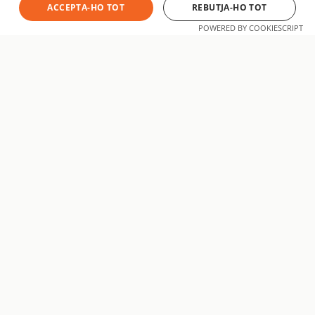
ACCEPTA-HO TOT
REBUTJA-HO TOT
POWERED BY COOKIESCRIPT
aatsoft
Som un equip de desenvolupadors i especialistes digitals amb
base a Manresa, Barcelona. Dissenyem, desenvolupem i
posicionem projectes web i mòbils a mida per a empreses
que volen créixer a Internet.
SERVEIS
EMPRESA
Desenvolupament web
Qui som