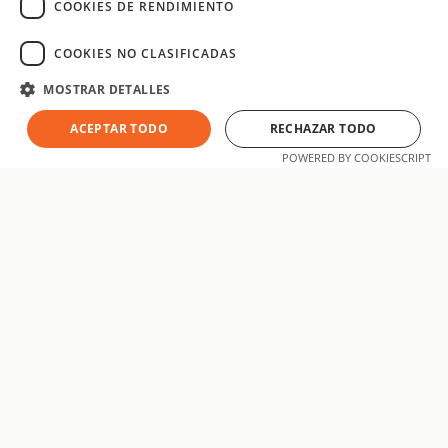
SPANISH
COOKIES DE RENDIMIENTO
COOKIES NO CLASIFICADAS
MOSTRAR DETALLES
ACEPTAR TODO
RECHAZAR TODO
POWERED BY COOKIESCRIPT
aatsoft
Somos un equipo de desarrolladores y especialistas digitales
con base en Manresa, Barcelona. Diseñamos, desarrollamos y
posicionamos proyectos web y móviles a medida para
empresas que quieren crecer en Internet.